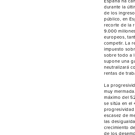
España ha cam
durante la úl
de los ingreso
público, en E
recorte de la
9.000 millone
europeos, tan
competir. La r
impuesto sobre
sobre todo a l
supone una ga
neutralizará c
rentas de trab
La progresivid
muy mermada. 
máximo del 52
se sitúa en el
progresividad
escasez de me
las desigualda
crecimiento de
de los desempl