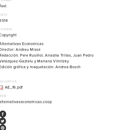
FORMAT
Text
DATE
2014
LICENSE
Copyright
Alternativas Economicas
Director: Andreu Missé
Redacción: Pere Rusiñol, Ariadna Trillas, Juan Pedro
Velázquez-Gaztelu y Mariana Vilnitzky
Edición gráfica y maquetación: Andrea Bosch
ADJUNTOS
AE_16.pdf
WEB
alternativaseconomicas.coop
Facebook
Twitter
Pinterest