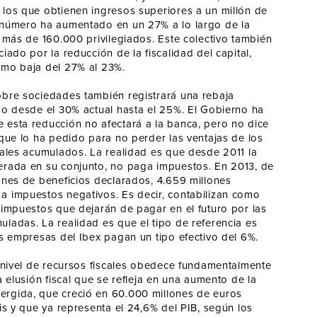
 los que obtienen ingresos superiores a un millón de
 número ha aumentado en un 27% a lo largo de la
n más de 160.000 privilegiados. Este colectivo también
ciado por la reducción de la fiscalidad del capital,
imo baja del 27% al 23%.
obre sociedades también registrará una rebaja
po desde el 30% actual hasta el 25%. El Gobierno ha
 esta reducción no afectará a la banca, pero no dice
 que lo ha pedido para no perder las ventajas de los
cales acumulados. La realidad es que desde 2011 la
erada en su conjunto, no paga impuestos. En 2013, de
ones de beneficios declarados, 4.659 millones
a impuestos negativos. Es decir, contabilizan como
 impuestos que dejarán de pagar en el futuro por las
ladas. La realidad es que el tipo de referencia es
as empresas del Ibex pagan un tipo efectivo del 6%.
e nivel de recursos fiscales obedece fundamentalmente
la elusión fiscal que se refleja en una aumento de la
rgida, que creció en 60.000 millones de euros
sis y que ya representa el 24,6% del PIB, según los