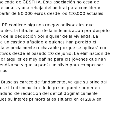
acienda de GESTHA. Esta asociación no cesa de
recursos y una rebaja del umbral para considerar
a partir de 50.000 euros desde los 120.000 actuales.
l PP contiene algunos rasgos antisociales que
nantes: la tributación de la indemnización por despido
ón de la deducción por alquiler de la vivienda. La
e un castigo añadido a quienes han perdido el
lta especialmente rechazable porque se aplicará con
ctivos desde el pasado 20 de junio. La eliminación de
por alquiler es muy dañina para los jóvenes que han
endizarse y que suponía un alivio para compensar
rios.
 Bruselas carece de fundamento, ya que su principal
es si la disminución de ingresos puede poner en
endario de reducción del déficit dogmáticamente
ues su interés primordial es situarlo en el 2,8% en