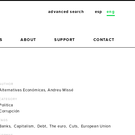
advanced search
esp
eng
S
ABOUT
SUPPORT
CONTACT
AUTHOR
Alternativas Económicas
,
Andreu Missé
CATEGORY
Politica
Corrupción
TAGS
Banks
Capitalism
Debt
The euro
Cuts
European Union