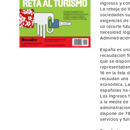
ingresos y con
La rebaja de t
sociedades su
exigencias de 
un recorte fu
necesidad lógi
Administración
España es uno
recaudación fi
que se dispone
representaban
16 en la lista
recaudan una 
económica. La
españolas ha c
Los ingresos f
a la media de 
administracion
dispone de 79
servicios y f