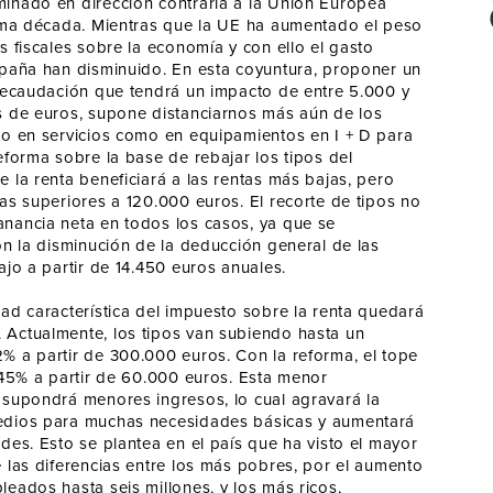
inado en dirección contraria a la Unión Europea
tima década. Mientras que la UE ha aumentado el peso
s fiscales sobre la economía y con ello el gasto
spaña han disminuido. En esta coyuntura, proponer un
 recaudación que tendrá un impacto de entre 5.000 y
s de euros, supone distanciarnos más aún de los
to en servicios como en equipamientos en I + D para
eforma sobre la base de rebajar los tipos del
 la renta beneficiará a las rentas más bajas, pero
as superiores a 120.000 euros. El recorte de tipos no
nancia neta en todos los casos, ya que se
on la disminución de la deducción general de las
ajo a partir de 14.450 euros anuales.
ad característica del impuesto sobre la renta quedará
Actualmente, los tipos van subiendo hasta un
% a partir de 300.000 euros. Con la reforma, el tope
 45% a partir de 60.000 euros. Esta menor
 supondrá menores ingresos, lo cual agravará la
dios para muchas necesidades básicas y aumentará
des. Esto se plantea en el país que ha visto el mayor
 las diferencias entre los más pobres, por el aumento
eados hasta seis millones, y los más ricos,