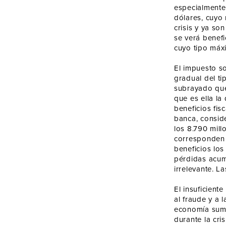
especialmente
dólares, cuyo
crisis y ya so
se verá benefi
cuyo tipo máx
El impuesto s
gradual del ti
subrayado que
que es ella la
beneficios fis
banca, consid
los 8.790 mill
corresponden 
beneficios los
pérdidas acumu
irrelevante. L
El insuficient
al fraude y a 
economía sume
durante la cri